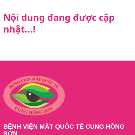
Nội dung đang được cập
nhật...!
BỆNH VIỆN MẮT QUỐC TẾ CUNG HỒNG
SƠN